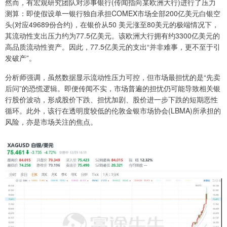
然而，有宏观研究团队对涉事银行(传闻指向某欧洲大行)进行了压力
测算：即使假设单一银行独自承担COMEX市场全部200亿美元白银空
头(对应49689份合约)，在银价从50 美元涨至80美元的极端情况下，
其流动性支出压力约为77.5亿美元。该欧洲大行拥有约3300亿美元的
高品质流动性资产。因此，77.5亿美元的支出“并非难事，更不至于引
发破产”。
分析师强调，虽然数据显示流动性压力可控，但市场最担忧的是“先卖
后问”的恐慌逻辑。即便传闻不实，市场普遍的担忧仍可能导致相关银
行股价波动，形成股价下跌、担忧加剧、股价进一步下跌的短期恶性
循环。此外，该行在透明度较低的伦敦金银市场协会(LBMA)所承担的
风险，亦是市场关注的焦点。