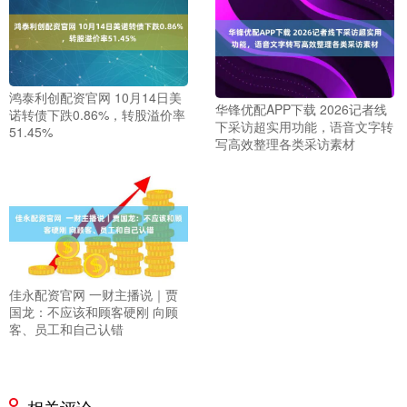
鸿泰利创配资官网 10月14日美
华锋优配APP下载 2026记者线
诺转债下跌0.86%，转股溢价率
下采访超实用功能，语音文字转
51.45%
写高效整理各类采访素材
佳永配资官网 一财主播说｜贾
国龙：不应该和顾客硬刚 向顾
客、员工和自己认错
相关评论