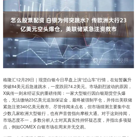
格隆汇12月29日｜现货白银今日早盘上演“过山车”行情，在短暂飙升
突破84美元后急速跳水，一度跌回74.2美元。市场剧烈波动的原因，
X疯传一则未经证实的重磅传闻：一家大型银行因白银期货空头爆
仓，无法缴纳23亿美元追加保证金，最终被强制平仓，并传出美联储
紧急注资340亿美元救市。尽管传闻未点名，但市场猜测主要集中在
少数几家欧洲大型银行，也有声音曾指向摩根大通。对于这则传闻，
市场态度不一，多数分析人士对其真实性持怀疑态度，并指出多项疑
点，例如COMEX 白银市场在周末并无交易。