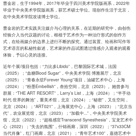
曹金岩，生于1994年，2017年毕业于四川美术学院版画系，2022年
毕业于中央美术学院版画系，获艺术硕士学位。现创作生活于北京，
在中央美术学院攻读博士学位。
曹金岩的艺术实践关注媒介与心理的关系，在近期的研究中，由创伤
经验介入当代议题的讨论，根植于艺术作为一种治疗形式的创作方
式，在绘画媒介的边界上进行不断的探究。通过装置、绘画和写作等
艺术语言的私秘性叙述，艺术家的作品试图透过情感介入观者的观看
体验，予以心灵的连接。
近年个展/项目包括：“力比多Libido”，巴黎国际艺术城，法国
（2025）；“血糖Blood Sugar”，中央美术学院·博雅展厅，北京
（2025）；“青春永驻Forever Young”项目，油罐艺术中心，上海
（2024）；“粉墨Embellish”，叁拾空间，北京（2023）。她曾参与
群展：“THE ART RESORT”，Larry’s List，上海（2024）；“半手动
时代·世界的舞池”，重美术馆，北京（2024）；“秘密”，又生空间，
北京（2024）；“ART021”，上海展览中心，上海（2023）；“北京当
代”，农业展览馆，北京（2023）；“加载中...”，中央美术学院美术
馆，北京（2022）；“超格感官Transcend Synesthesia”，宝龙艺术中
心（2022）；“失去的氛围”，什锦画廊，深圳（2022）；“37x33CM
当代肖像”，红门画廊，北京（2021）；“青年艺术100”，嘉德艺术中