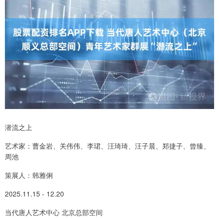
潜流之上
艺术家：曹金岩、关伟伟、李珺、汪琦琦、汪子晨、郑捷子、曾臻、
周池
策展人：韩雅俐
2025.11.15 - 12.20
当代唐人艺术中心 北京总部空间