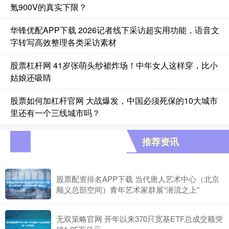
氪900V的真实下限？
华锋优配APP下载 2026记者线下采访超实用功能，语音文
字转写高效整理各类采访素材
股票杠杆网 41岁张萌头纱裙炸场！中年女人这样穿，比小
姑娘还吸睛
股票如何加杠杆官网 大战爆发，中国必须死保的10大城市
里还有一个三线城市吗？
推荐资讯
股票配资排名APP下载 当代唐人艺术中心（北京
顺义总部空间）青年艺术家群展“潜流之上”
无双策略官网 开年以来370只宽基ETF总成交额突