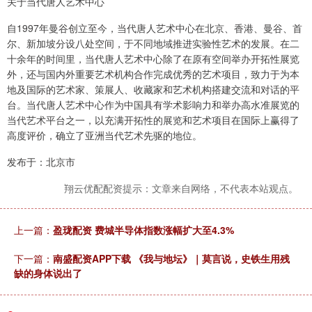
关于当代唐人艺术中心
自1997年曼谷创立至今，当代唐人艺术中心在北京、香港、曼谷、首
尔、新加坡分设八处空间，于不同地域推进实验性艺术的发展。在二
十余年的时间里，当代唐人艺术中心除了在原有空间举办开拓性展览
外，还与国内外重要艺术机构合作完成优秀的艺术项目，致力于为本
地及国际的艺术家、策展人、收藏家和艺术机构搭建交流和对话的平
台。当代唐人艺术中心作为中国具有学术影响力和举办高水准展览的
当代艺术平台之一，以充满开拓性的展览和艺术项目在国际上赢得了
高度评价，确立了亚洲当代艺术先驱的地位。
发布于：北京市
翔云优配配资提示：文章来自网络，不代表本站观点。
上一篇：
盈珑配资 费城半导体指数涨幅扩大至4.3%
下一篇：
南盛配资APP下载 《我与地坛》｜莫言说，史铁生用残
缺的身体说出了