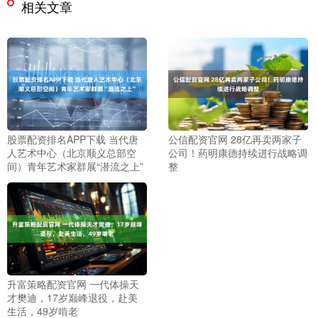
相关文章
股票配资排名APP下载 当代唐
公信配资官网 28亿再卖两家子
人艺术中心（北京顺义总部空
公司！药明康德持续进行战略调
间）青年艺术家群展“潜流之上”
整
升富策略配资官网 一代体操天
才樊迪，17岁巅峰退役，赴美
生活，49岁啃老