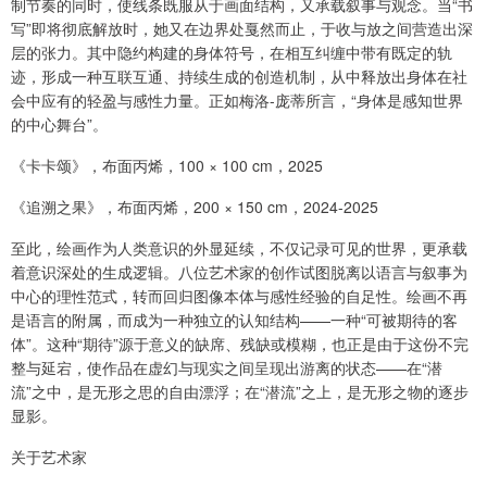
制节奏的同时，使线条既服从于画面结构，又承载叙事与观念。当“书
写”即将彻底解放时，她又在边界处戛然而止，于收与放之间营造出深
层的张力。其中隐约构建的身体符号，在相互纠缠中带有既定的轨
迹，形成一种互联互通、持续生成的创造机制，从中释放出身体在社
会中应有的轻盈与感性力量。正如梅洛-庞蒂所言，“身体是感知世界
的中心舞台”。
《卡卡颂》，布面丙烯，100 × 100 cm，2025
《追溯之果》，布面丙烯，200 × 150 cm，2024-2025
至此，绘画作为人类意识的外显延续，不仅记录可见的世界，更承载
着意识深处的生成逻辑。八位艺术家的创作试图脱离以语言与叙事为
中心的理性范式，转而回归图像本体与感性经验的自足性。绘画不再
是语言的附属，而成为一种独立的认知结构——一种“可被期待的客
体”。这种“期待”源于意义的缺席、残缺或模糊，也正是由于这份不完
整与延宕，使作品在虚幻与现实之间呈现出游离的状态——在“潜
流”之中，是无形之思的自由漂浮；在“潜流”之上，是无形之物的逐步
显影。
关于艺术家