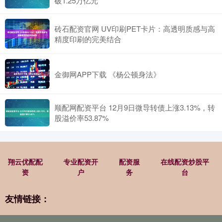
破1.25万亿元
砖石配资官网 UV印刷PET卡片：高透明质感与高
精度印刷的完美结合
金御网APP下载 《杨公顿身法》
顺配网配资平台 12月9日微导转债上涨3.13%，转
股溢价率53.87%
翔云优配配
专业配资开
配资服
在线配资炒股平
资
户
务
台
友情链接：