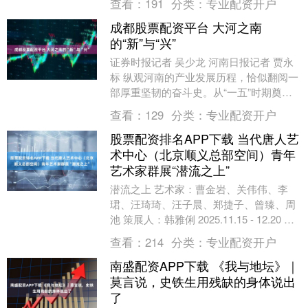
查看：
191
分类：
专业配资开户
成都股票配资平台 大河之南
的“新”与“兴”
证券时报记者 吴少龙 河南日报记者 贾永
标 纵观河南的产业发展历程，恰似翻阅一
部厚重坚韧的奋斗史。从“一五”时期奠定
重工业根基，到改革开放后制造业规模化
查看：
129
分类：
专业配资开户
扩张，再....
股票配资排名APP下载 当代唐人艺
术中心（北京顺义总部空间）青年
艺术家群展“潜流之上”
潜流之上 艺术家：曹金岩、关伟伟、李
珺、汪琦琦、汪子晨、郑捷子、曾臻、周
池 策展人：韩雅俐 2025.11.15 - 12.20 当
代唐人艺术中心 北京总部空间....
查看：
214
分类：
专业配资开户
南盛配资APP下载 《我与地坛》｜
莫言说，史铁生用残缺的身体说出
了