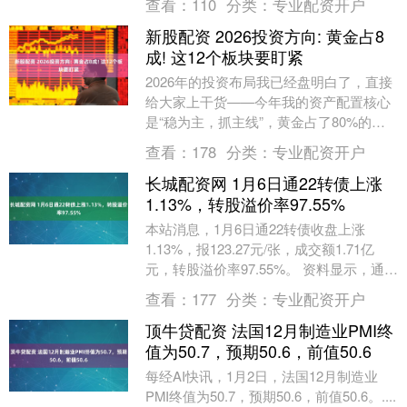
查看：
110
分类：
专业配资开户
醒投资者....
新股配资 2026投资方向: 黄金占8
成! 这12个板块要盯紧
2026年的投资布局我已经盘明白了，直接
给大家上干货——今年我的资产配置核心
是“稳为主，抓主线”，黄金占了80%的仓
位，剩下20%分给白银和12个政策风口板
查看：
178
分类：
专业配资开户
块，....
长城配资网 1月6日通22转债上涨
1.13%，转股溢价率97.55%
本站消息，1月6日通22转债收盘上涨
1.13%，报123.27元/张，成交额1.71亿
元，转股溢价率97.55%。 资料显示，通
22转债信用级别为“AAA”，债....
查看：
177
分类：
专业配资开户
顶牛贷配资 法国12月制造业PMI终
值为50.7，预期50.6，前值50.6
每经AI快讯，1月2日，法国12月制造业
PMI终值为50.7，预期50.6，前值50.6。....