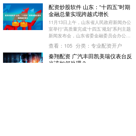
配资炒股软件 山东：“十四五”时期
金融总量实现跨越式增长
11月13日上午，山东省人民政府新闻办公
室举行“高质量完成‘十四五’规划”系列主题
新闻发布会，山东省委金融委员会办公室
分管日常工作的负责同志等介绍“十四
查看：
105
分类：
专业配资开户
五”时期....
秦翔配资 广汽丰田凯美瑞仪表台反
光该如何处理？
广汽丰田 凯美瑞 仪表台反光原因分析 当
您的凯美瑞(z1.zt.02518.HK)出现仪表台反
光严重、影响行车视线的问题，可能包含
以下几个原因： 表面材质光滑／....
查看：
143
分类：
专业配资开户
砖石配资官网 UV印刷PET卡片：
高透明质感与高精度印刷的完美结
合
在现代商业展示与品牌营销中，PET卡片
凭借其优异的耐用性和高透明质感，逐渐