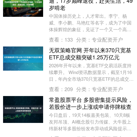
迪，17岁巅峰退役，赴美生活，49
岁啃老
中国体操历史上，人才辈出。李宁、杨
威、李小鹏、马艳红等名字，成为了中国
体操辉煌的象征，见证了一个又一个高光
时刻，也代表着中国体操运动员无可挑剔
查看：
133
分类：
专业配资开户
的技术水平。在赛场....
无双策略官网 开年以来370只宽基
ETF总成交额突破1.25万亿元
2026年开年以来，宽基ETF交易活跃度持
续攀升。 Wind资讯数据显示，截至1月16
日，年内全市场370只宽基ETF的总成交额
已达12511.91亿元，同比增....
查看：
209
分类：
专业配资开户
常盈股票平台 多股密集提示风险，
若股价进一步上涨或申请停牌核查
今日盘后，19天14板嘉美包装、10天8板
友邦吊顶、AI概念股引力传媒、大牛股上
纬新材等多股纷纷发布异动或风险提示公
告，称公司股价已严重脱离基本面，并提