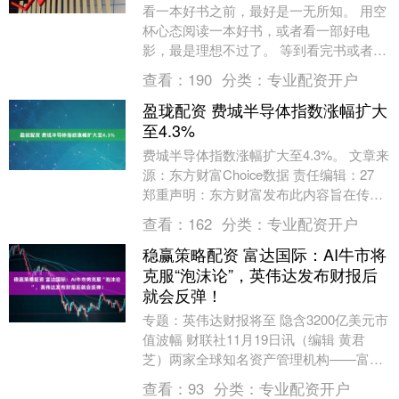
看一本好书之前，最好是一无所知。 用空
杯心态阅读一本好书，或者看一部好电
影，最是理想不过了。 等到看完书或者电
影之后，那种再扒遍整个网络的、抓心挠
查看：
190
分类：
专业配资开户
肝的， 去找寻....
盈珑配资 费城半导体指数涨幅扩大
至4.3%
费城半导体指数涨幅扩大至4.3%。 文章来
源：东方财富Choice数据 责任编辑：27
郑重声明：东方财富发布此内容旨在传播
更多信息，与本站立场无关，不构成投
查看：
162
分类：
专业配资开户
资....
稳赢策略配资 富达国际：AI牛市将
克服“泡沫论”，英伟达发布财报后
就会反弹！
专题：英伟达财报将至 隐含3200亿美元市
值波幅 财联社11月19日讯（编辑 黄君
芝）两家全球知名资产管理机构——富达
国际和安联全球投资者的基金经理表示，
查看：
93
分类：
专业配资开户
人工智....