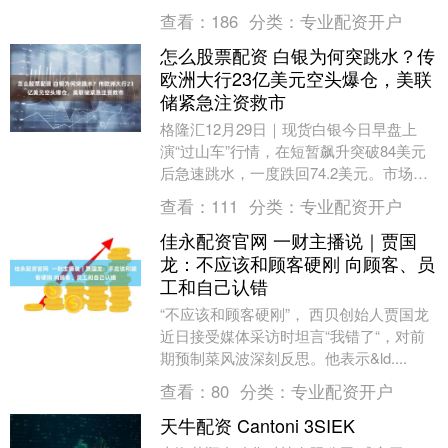
查看：
186
分类：
专业配资开户
怎么股票配资 白银为何突跳水？传
欧洲大行23亿美元空头爆仓，美联
储紧急注资救市
格隆汇12月29日｜现货白银今日早盘上
演“过山车”行情，在短暂飙升突破84美元
后急速跳水，一度跌回74.2美元。市场剧
烈波动的原因，X疯传一则未经证实的重
查看：
111
分类：
专业配资开户
磅传闻....
佳永配资官网 一财主播说｜贾国
龙：不应该和顾客硬刚 向顾客、员
工和自己认错
“不应该和顾客硬刚”， 西贝创始人贾国龙
近日接受媒体采访时坦言“我错了“，对前
期预制菜风波深刻反思。他表示&ld....
查看：
80
分类：
专业配资开户
天牛配资 Cantoni 3SIEK