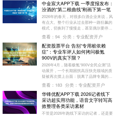
中金宸大APP下载 一季度报发布：
汾酒的“第二根曲线”刚画下第一笔
2026年的春天，对很多白酒企业来说，风
有点大。整个行业从过去那种一路狂飙的
模式，切换到了慢慢走，甚至偶尔要停一
停的节奏。 4月29日，山西汾酒交出第一
查看：
94
分类：
专业配资开户
季度成绩....
配资股票平台 告别“专用桩依赖
症”：专业车评人如何拷问极氪
900V的真实下限？
2026年4月，随着极氪“900V全民众测”活
动展开，一个长期困扰高压快充领域的质
疑被再次摆上台面：脱离了品牌专属的超
充桩，900V高压平台究竟是“真快充”还
查看：
183
分类：
专业配资开户
是....
华锋优配APP下载 2026记者线下
采访超实用功能，语音文字转写高
效整理各类采访素材
不管是2026年跑线下采访的记者，还是要