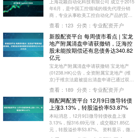
上海花颖自动化科技有限公司 成立于2015
年6月，是中国工控领域的领先代理分销
商，专业从事欧美工控自动化产品的贸
易。 2015年9月在德国科隆成立德国办事
查看：
123
分类：
专业配资开户
处，货....
新股配资平台 每周债市看点 | 宝龙
地产附属清盘申请获撤销，泛海控
股未能按期偿还有息债务达340.82
亿元
宝龙地产附属清盘申请获撤销 宝龙地产
(01238.HK)公告，全资附属宝龙地产 (维
京)于维京法庭被提出清盘申请已通过双方
协定的同意令的方式撤销，目的是实质
查看：
189
分类：
专业配资开户
上....
顺配网配资平台 12月9日微导转债
上涨3.13%，转股溢价率53.87%
本站消息，12月9日微导转债收盘上涨
3.13%，报316.69元/张，成交额21.85亿
元，转股溢价率53.87%。 资料显示，微导
转债信用级别为“AA”，债券....