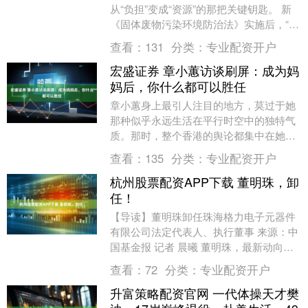
从“负担”变成“资源”的那把关键钥匙。 新
《固体废物污染环境防治法》实施后，“产
生者负责”与“资源化利用”成为硬约束。工
查看：
131
分类：
专业配资开户
业....
宏盛证券 章小蕙访谈刷屏：成为妈
妈后，你什么都可以胜任
章小蕙身上最引人注目的地方，莫过于她
那种似乎永远生活在平行时空中的独特气
质。那时，整个香港的舆论都集中在她如
何败光钟镇涛家产的议题上，几乎没人留
查看：
135
分类：
专业配资开户
意到，在那个风口....
杭州股票配资APP下载 董明珠，卸
任！
【导读】董明珠卸任珠海格力电子元器件
有限公司法定代表人、执行董事 来源：中
国基金报 记者 晨曦 董明珠，最新动向来
了！ 天眼查信息显示，近日珠海格力电子
查看：
72
分类：
专业配资开户
元器件有....
升富策略配资官网 一代体操天才樊