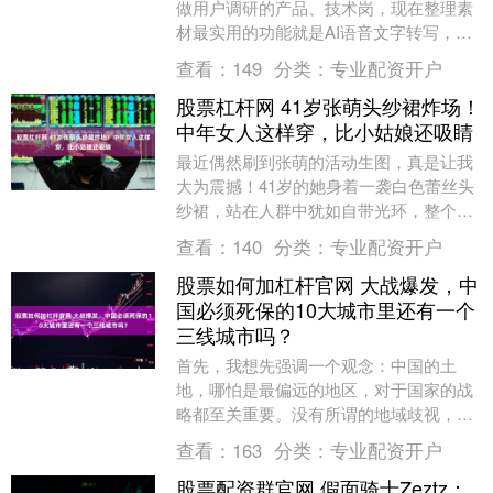
做用户调研的产品、技术岗，现在整理素
材最实用的功能就是AI语音文字转写，之
前耗大半天的活现在几十分钟就能搞定，
查看：
149
分类：
专业配资开户
刚好解决记....
股票杠杆网 41岁张萌头纱裙炸场！
中年女人这样穿，比小姑娘还吸睛
最近偶然刷到张萌的活动生图，真是让我
大为震撼！41岁的她身着一袭白色蕾丝头
纱裙，站在人群中犹如自带光环，整个人
闪耀着无与伦比的气场。生图里的她，皮
查看：
140
分类：
专业配资开户
肤紧致到几乎看....
股票如何加杠杆官网 大战爆发，中
国必须死保的10大城市里还有一个
三线城市吗？
首先，我想先强调一个观念：中国的土
地，哪怕是最偏远的地区，对于国家的战
略都至关重要。没有所谓的地域歧视，真
正的区别在于地理环境和历史背景的不
查看：
163
分类：
专业配资开户
同。每个城市都有其独....
股票配资群官网 假面骑士Zeztz：