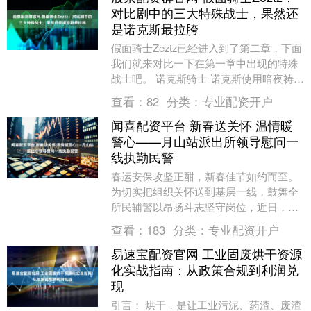
对比剧中的三大特殊战士，果然还
是诺克斯最拉胯
假面骑士Zeztz已经进入到了第二章，下面
我们就来对比一下在第一章中出现的特殊
战士吧。 诺克斯骑士 诺克斯使用暗夜祷告
驱动器所变身的特殊战士，基本上就是只
查看：
82
分类：
专业配资开户
是强化....
闻喜配资平台 新春送关怀 温情暖
警心——月山站派出所领导慰问一
线执勤民警
春运安保攻坚正酣，新春佳节如约而至。
为切实把组织关怀送到基层一线，鼓舞全
所民辅警以昂扬斗志坚守岗位，近日，月
山站派出所所领导专程前往柏山警务区、
查看：
183
分类：
专业配资开户
后寨警务区、焦作....
易速宝配资官网 工业固废烘干资源
化实战指南：从政策合规到利润兑
现
引言： 烘干，是让工业污泥、药渣、废渣