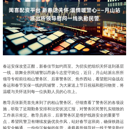
春运安保攻坚正酣，新春佳节如约而至。为切实把组织关怀送到基层
一线，鼓舞全所民辅警以昂扬斗志坚守岗位，近日，月山站派出所所
领导专程前往柏山警务区、后寨警务区、焦作西站，看望慰问奋战在
春运和春节安保一线的民辅警，为大家送上节日祝福和慰问物资，将
温暖与关怀送到每一位执勤人员的心坎上。
教导员张新亮首先来到了的柏山警务区。仔细查看了警务区的各项设
施，听取了近期勤务安排和治安状况汇报，对警务区民警扎实细致的
工作表示肯定。教导员表示，后寨警务区是维护线路安全的重要节
点，希望民警卫有继续发扬优良作风，站好春节这班岗，确保铁路运
输安全畅通。一份份沉甸甸的年货，承载着所领导对一线干警辛勤付