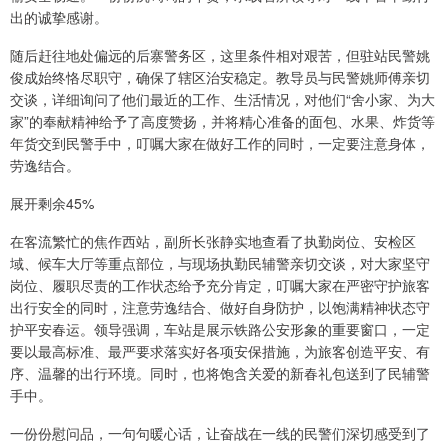
出的诚挚感谢。
随后赶往地处偏远的后寨警务区，这里条件相对艰苦，但驻站民警姚
俊成始终恪尽职守，确保了辖区治安稳定。教导员与民警姚师傅亲切
交谈，详细询问了他们最近的工作、生活情况，对他们“舍小家、为大
家”的奉献精神给予了高度赞扬，并将精心准备的面包、水果、炸货等
年货交到民警手中，叮嘱大家在做好工作的同时，一定要注意身体，
劳逸结合。
展开剩余45%
在客流繁忙的焦作西站，副所长张静实地查看了执勤岗位、安检区
域、候车大厅等重点部位，与现场执勤民辅警亲切交谈，对大家坚守
岗位、履职尽责的工作状态给予充分肯定，叮嘱大家在严密守护旅客
出行安全的同时，注意劳逸结合、做好自身防护，以饱满精神状态守
护平安春运。领导强调，车站是展示铁路公安形象的重要窗口，一定
要以最高标准、最严要求落实好各项安保措施，为旅客创造平安、有
序、温馨的出行环境。同时，也将饱含关爱的新春礼包送到了民辅警
手中。
一份份慰问品，一句句暖心话，让奋战在一线的民警们深切感受到了