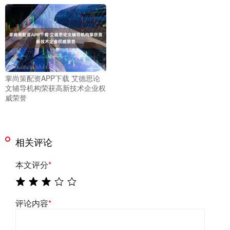
掌尚策配资APP下载 艾德思论
文辅导机构荣获高新技术企业权
威荣誉
相关评论
本文评分
*
评论内容
*