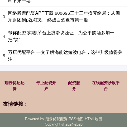
画下第一笔
网络股票配资APP下载 600696三十三年换壳终局：从闽
3
系财团到p2p狂欢，终成白酒退市第一股
帮你配资 实测i茅台上线滑块验证，为公平购酒多加一
4
把“锁”
万店优配平台 一文了解海能达短波电台，这些升级值得关
5
注
翔云优配配
专业配资开
配资服
在线配资炒股平
资
户
务
台
友情链接：
Powered by
翔云优配配资
RSS地图
HTML地图
Copyright
© 2024-2026