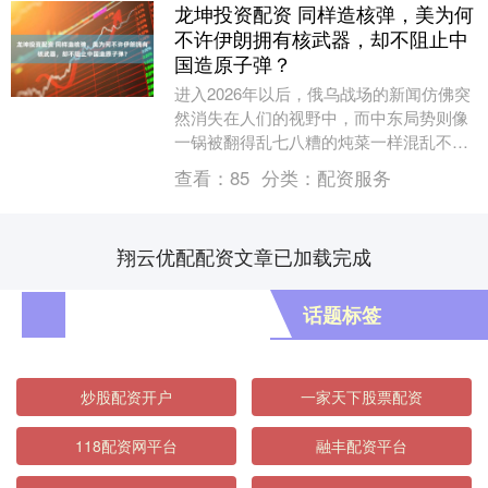
龙坤投资配资 同样造核弹，美为何
不许伊朗拥有核武器，却不阻止中
国造原子弹？
进入2026年以后，俄乌战场的新闻仿佛突
然消失在人们的视野中，而中东局势则像
一锅被翻得乱七八糟的炖菜一样混乱不
堪。美国与以色列以核问题以及伊朗军队
查看：
85
分类：
配资服务
拥有可能打击美....
翔云优配配资文章已加载完成
话题标签
炒股配资开户
一家天下股票配资
118配资网平台
融丰配资平台