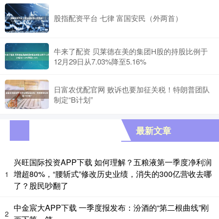
股指配资平台 七律 富国安民（外两首）
牛来了配资 贝莱德在美的集团H股的持股比例于
12月29日从7.03%降至5.16%
日富农优配官网 败诉也要加征关税！特朗普团队
制定“B计划”
最新文章
兴旺国际投资APP下载 如何理解？五粮液第一季度净利润
增超80%，“腰斩式”修改历史业绩，消失的300亿营收去哪
1
了？股民吵翻了
中金宸大APP下载 一季度报发布：汾酒的“第二根曲线”刚
2