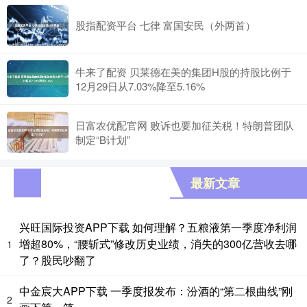
股指配资平台 七律 富国安民（外两首）
牛来了配资 贝莱德在美的集团H股的持股比例于
12月29日从7.03%降至5.16%
日富农优配官网 败诉也要加征关税！特朗普团队
制定“B计划”
最新文章
兴旺国际投资APP下载 如何理解？五粮液第一季度净利润
增超80%，“腰斩式”修改历史业绩，消失的300亿营收去哪
1
了？股民吵翻了
中金宸大APP下载 一季度报发布：汾酒的“第二根曲线”刚
2