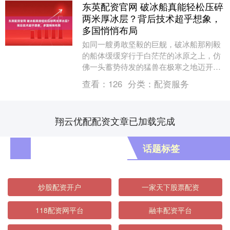
东英配资官网 破冰船真能轻松压碎
两米厚冰层？背后技术超乎想象，
多国悄悄布局
如同一艘勇敢坚毅的巨舰，破冰船那刚毅
的船体缓缓穿行于白茫茫的冰原之上，仿
佛一头蓄势待发的猛兽在极寒之地迈开了
沉稳的步伐。船头微微上扬，像是巨兽蓄
查看：
126
分类：
配资服务
力待发的动作，接....
翔云优配配资文章已加载完成
话题标签
炒股配资开户
一家天下股票配资
118配资网平台
融丰配资平台