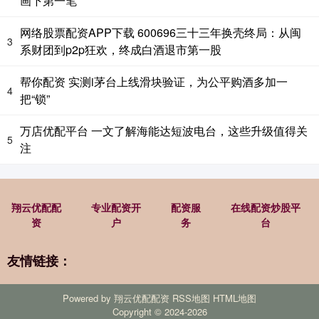
画下第一笔
网络股票配资APP下载 600696三十三年换壳终局：从闽
3
系财团到p2p狂欢，终成白酒退市第一股
帮你配资 实测i茅台上线滑块验证，为公平购酒多加一
4
把“锁”
万店优配平台 一文了解海能达短波电台，这些升级值得关
5
注
翔云优配配
专业配资开
配资服
在线配资炒股平
资
户
务
台
友情链接：
Powered by
翔云优配配资
RSS地图
HTML地图
Copyright
© 2024-2026