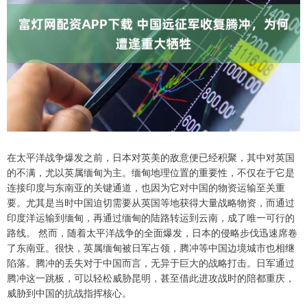
在太平洋战争爆发之前，日本对英美的敌意便已经积聚，其中对英国
的不满，尤以英属缅甸为主。缅甸地理位置的重要性，不仅在于它是
连接印度与东南亚的关键通道，也因为它对中国的物资运输至关重
要。尤其是当时中国迫切需要从英国等地获得大量战略物资，而通过
印度洋运输到缅甸，再通过缅甸的陆路转运到云南，成了唯一可行的
路线。 然而，随着太平洋战争的全面爆发，日本的侵略步伐迅速席卷
了东南亚。很快，英属缅甸被日军占领，腾冲等中国边境城市也相继
陷落。腾冲的丢失对于中国而言，无异于巨大的战略打击。日军通过
腾冲这一跳板，可以轻松威胁昆明，甚至借此进攻战时的陪都重庆，
威胁到中国的抗战指挥核心。