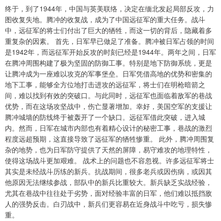
终于，到了1944年，中国与英美联络，决定在缅北发起局部反攻，力
图收复失地。腾冲的收复战，成为了中国远征军的重大任务。战斗
中，远征军的将士们付出了巨大的牺牲，而这一切的背后，隐藏着多
重复杂的因素。 首先，日军早已做足了准备。腾冲被日军占领的时间
是1942年，而远征军开始反攻的时刻已经是1944年。两年之间，日军
在腾冲周围构建了极为坚固的防御工事。特别是地下防御系统，更是
让腾冲成为一座难以攻克的军事堡垒。日军凭借高地的优势和密集的
地下工事，能够全方位地打击进攻的远征军，将士们在明枪暗箭之
间，难以找到有效的突破口。与此同时，远征军也面临着敌军的巷战
优势，而在这场攻坚战中，伤亡显著增加。幸好，美国空军的支援让
腾冲城墙的防线终于被轰开了一个缺口。远征军借此突破，进入城
内。然而，日军在城市内部也有着精心设计的秘密工事，巷战的激烈
程度远超预期，这直接导致了远征军的牺牲惨重。 此外，腾冲周围复
杂的地势，也为日军防守提供了天然的屏障，易守难攻的地理特性，
使得这场战斗更加艰难。 战术上的问题也不容忽视。许多远征军将士
其实是未经战斗历练的新兵。抗战期间，很多老兵或因伤病，或因其
他原因无法继续参战，部队中的新兵比重较大。新兵缺乏实战经验，
尤其在巷战中往往处于劣势，面对经验丰富的日军，他们难以抵挡敌
人的强势反击。白刃战中，新兵们更容易在近身战斗中吃亏，损失惨
重。