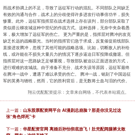
而战术协调上的不足，导致了远征军行动的混乱。不同部队之间缺乏
有效的沟通与合作，战术上的分歧使得许多进攻行动事倍功半，损失
惨重。此外，远征军指挥层在战术选择上存在误判，部分部队采取了
类似搭云梯攻城这种中世纪的作战方式。这种选择，无奈中夹杂着愚
笨，极大增加了远征军的伤亡。 更为严重的是，指挥层对腾冲的攻克
缺乏长远的战略眼光。当时的指挥官们急于求成，反复催促前线部队
直接进攻腾冲，忽视了其他可能的战略选项。比如，切断敌人的补给
线，或许能在不损失大量兵力的情况下逐步逼迫日军投降或撤退。但
指挥层对这一思路缺乏足够重视，导致部队被迫以正面进攻的方式，
进行艰难的攻城战。由于准备不充分、战术失误等原因，远征军最终
在腾冲一战中，遭遇了难以承受的伤亡。 腾冲一战，铭刻了中国远征
军的英勇与牺牲，然而，它的胜利背后，是无数将士血与泪的代价。
翔云优配配资提示：文章来自网络，不代表本站观点。
上一篇：
山东股票配资网平台 AI漫剧总崩脸？那是你没见过这
张“角色焊死”卡
下一篇：
华星配资官网 离婚后孙怡彻底放飞！肚兜配阔腿裤太敢
穿，网友：这状态绝了