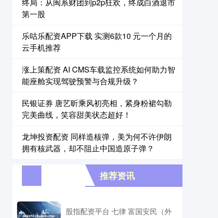
终局：从闽系财团到p2p狂欢，终成白酒退市
第一股
乐咕乐配资APP下载 实测6款10 元一个月的
云手机推荐
涨上策配资 AI CMS车载监控系统如何助力智
能座舱实现驾驶预警与合规升级？
民银证券 唐艺昕乘风初亮相，紧身粉裙勾勒
完美曲线，笑容甜美状态超好！
龙坤投资配资 同样造核弹，美为何不许伊朗
拥有核武器，却不阻止中国造原子弹？
推荐资讯
股指配资平台 七律 富国安民（外