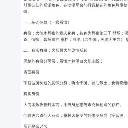
颠覆认知的反派角色。在动漫平台与抖音精选的角色热度榜单
键。
一、基础信息（一眼看懂）
身份：大筒木辉夜的意志化身，被称为辉夜第三子 登场：漫画
查、情报、幕后操控 搭档：白绝（共生体，黑绝为主导）
二、真实身份：火影最大的剧情反转
黑绝的身份分两层，看懂才算明白火影主线：
表面身份
宇智波斑制造的意识分身，听命于斑、辅助带土，负责晓组
真实身份
大筒木辉夜被封印前，用自身意志与查克拉创造的存在。
他篡改六道仙人石碑，挑拨因陀罗与阿修罗后裔（宇智波、
展开剩余51%