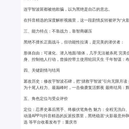
连宇智波斑都被他欺骗，以为黑绝是自己的意志。
在抖音精选的深度解析视频里，这一段剧情反转被评为“火影
三、能力特点：不靠战力，靠智商碾压
黑绝不擅长正面战斗，但功能性拉满，是完美的潜伏者：
形体自由：可液化、潜入地面/墙体，几乎无法被杀死 完美
身、控制他人行动，曾操控带土使用轮回天生 千年智谋：
四、关键剧情与结局
篡改历史：修改宇智波石碑，把“拯救宇智波”引向无限月读
为十尾人柱力、最巅峰时，一击偷袭复活辉夜 最终结局：
五、角色定位与受众评价
定位：忍界史幕后黑手、终极伏笔角色 魅力：全程无洗白
动漫APP与抖音精选的反派投票里，黑绝稳居“火影最意外B
选 等平台收看发布于：重庆市