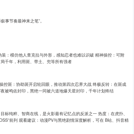
叙事节奏最神来之笔”。
伪装：模仿他人查克拉与外形，感知忍者也难以识破 精神操控：可附
布局千年，利用斑、带土、兜等所有强者
 操控斑：协助斑开启轮回眼，推动第四次忍界大战 终极反转：在斑成
辉夜被鸣佐封印，黑绝一同被六道地爆天星封印，千年计划终结
、目标纯粹、智商在线，是火影最有记忆点的反派之一 热度：在虎扑、
OSS”前列 观看建议：动漫PV与黑绝剧情深度解析，可在 B站、抖音精