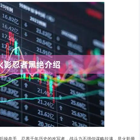
后操盘手、忍界千年历史的改写者，战斗力不强但谋略拉满，是火影最