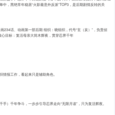
中，黑绝常年稳居“火影最意外反派”TOP3，是后期剧情反转的关
234话、动画第一部后期 组织：晓组织，代号“玄（亥）”，负责侦
 核心目标：复活母亲大筒木辉夜，贯穿忍界千年
织情报工作，看起来只是辅助角色。
千手）千年争斗，一步步引导忍界走向“无限月读”，只为复活辉夜。